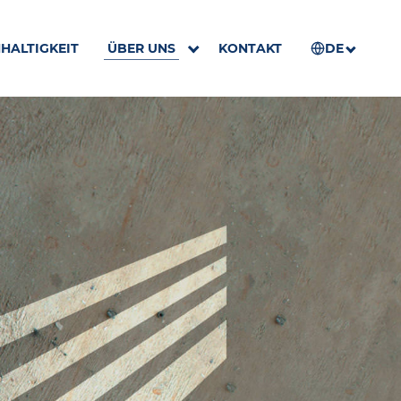
HALTIGKEIT
ÜBER UNS
KONTAKT
DE
 FOR "LÖSUNGEN"
SUBMENU FOR "ÜBER UNS"