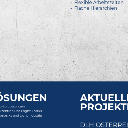
Flexible Arbeitszeiten
Flache Hierarchien
ÖSUNGEN
AKTUELL
PROJEKT
to-Suit Lösungen
ikzentren und Logistikparks
eparks und Light Industrial
DLH ÖSTERRE