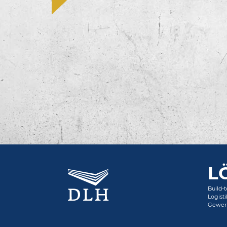
L
Build-
Logist
Gewerb