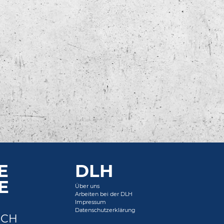
E
DLH
E
Über uns
Arbeiten bei der DLH
Impressum
Datenschutzerklärung
ICH