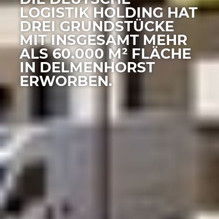
LOGISTIK HOLDING HAT
DREI GRUNDSTÜCKE
MIT INSGESAMT MEHR
ALS 60.000 M² FLÄCHE
IN DELMENHORST
ERWORBEN.