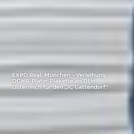
EXPO Real, München – Verleihung
DGNB-Platin-Plakette an DLH
Österreich für den „IC Gattendorf“